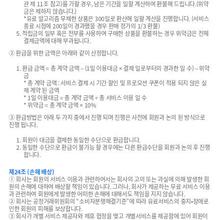
관 제 11조 참고)를 가할 경우, 남은 기간을 일할 계산하여 환불해 드립니다.(위약
금은 제하지 않습니다.)
*유료 알고리즘 무제한 상품은 300일로 환산해 일할 계산을 진행합니다. (서비스
종료 시점에 200일이 경과했을 경우 판매 정가의 1/3 환불)
5. 적립금의 일부 혹은 전부를 사용하여 구매한 상품을 환불하는 경우 위약금은 전체
결제금액에 대해 부과됩니다.
② 환급을 위한 금액은 아래와 같이 산정합니다.
1. 환급 금액 = 총 계약 금액 – (1일 이용대금 × 결제 일로부터의 경과한 일 수) – 위약
금
* 총 계약 금액 : 서비스 결제 시 기간 할인 및 프로모션 쿠폰이 적용 되지 않은 실
제 계약 된 금액
* 1일 이용대금 = 총 계약 금액 ÷ 총 서비스 이용 일 수
* 위약금 = 총 계약 금액 × 10%
③ 환급방법은 아래 두 가지 중에서 진행 되며 진행은 사전에 회원과 논의 된 방식으로
진행 됩니다.
1. 회원이 대금을 결제한 동일한 수단으로 환급합니다.
2. 동일한 수단으로 환급이 불가능 할 경우에는 다른 환급수단을 회원과 논의 후 진행
합니다.
제24조 (손해 배상)
① 회사는 회원의 서비스 이용과 관련하여서는 회사의 고의 또는 과실에 의해 발생한 회
원의 손해에 대하여 배상할 책임이 있습니다. 그러나, 회사가 제공하는 무료 서비스 이용
과 관련하여 회원에게 발생한 어떠한 손해에 대해서도 책임을 지지 않습니다.
② 회사는 공정거래위원회의 “소비자분쟁해결기준”에 따라 유료서비스의 중지•장애로
인한 회원의 피해를 보상합니다.
③ 회사가 개별 서비스 제공자와 제휴 협정을 맺고 개별서비스를 제공함에 있어 회원이