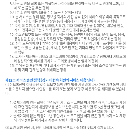
8. 다른 회원을 희롱 또는 위협하거나 아이템을 편취하는 등 다른 회원에게 고통, 피
해 또는 불편을 주는 행위
9. 다른 회원의 개인정보를 수집 또는 저장하는 행위
10. 본 서비스를 통해 얻은 정보를 회사의 사전 승낙 없이 서비스 이용 외의 목적으로
복제하거나, 이를 출판 및 방송 등에 사용하거나, 제 3자에게 제공하는 행위
11. 타인의 특허, 상표, 영업비밀, 저작권, 기타 지적재산권을 침해하는 내용을 전송,
게시, 전자우편 또는 기타의 방법으로 타인에게 유포하는 행위
12. 청소년보호법 또는 형법에 위반되는 저속, 음란한 내용의 정보, 문장, 도형, 음향,
동영상을 전송, 게시, 전자우편 또는 기타의 방법으로 타인에게 유포하는 행위
13. 심히 모욕적이거나 개인신상에 대한 내용이어서 타인의 명예나 프라이버시를 침
해할 수 있는 내용을 전송, 게시, 전자우편 또는 기타의 방법으로 타인에게 유포하
는 행위
14. 회사가 제공하는 서비스 프로그램의 이용방식, 기획의도를 변경하거나 서비스에
비정상적으로 위해를 가하거나 고의로 방해하는 일체의 행위
15. 본 약관을 포함하여 기타 회사가 정하는 제반 규정 또는 이용 조건을 위반하는 행
위 및 기타 관계 법령에 위배되는 행위
제12조 서비스 휴면 정책 (장기 미접속 회원의 서비스 이용 안내)
① 정보통신망 이용촉진 및 정보보호 등에 관한 법률 시행령에 따라 아래 기간 동안 서비
스를 이용하지 않으면 개인정보를 파기 또는 분리 보관 후 이용계약을 해지할 수 있습니
다.
1. 결제이력이 있는 회원이 1년 동안 서비스 로그인을 하지 않은 경우, 뉴지스탁 계정
이 휴면 전환되어 개인정보를 분리 보관합니다. 분리 보관 후 5년 동안 로그인 하
지 않을 경우, 뉴지스탁 계정의 개인정보를 파기하고 계정은 탈퇴 처리합니다.
2. 결제이력이 없는 회원이 1년 동안 서비스 로그인을 하지 않은 경우, 뉴지스탁 계정
의 개인정보를 파기하고 계정은 탈퇴 처리합니다.
② 휴면 회원 전환 시, 전환 시점과 동시에 젠포트 가상매매 포트가 삭제됩니다.