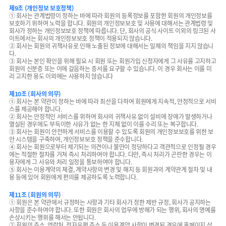
제9조 (개인정보 보호정책)
① 회사는 관계법령이 정하는 바에 따라 회원의 등록정보를 포함한 회원의 개인정보를
보호하기 위하여 노력을 합니다. 회원의 개인정보보호 및 사용에 대해서는 관계법령 및
회사가 정하는 개인정보보호 정책에 따릅니다. 단, 회사의 공식 사이트 이외의 링크된 사
이트에서는 회사의 개인정보보호 정책이 적용되지 않습니다.
② 회사는 회원의 귀책사유로 인해 노출된 정보에 대해서는 일체의 책임을 지지 않습니
다.
③ 회사는 본인 확인을 위해 필요 시 회원 또는 회원가입 신청자에게 그 사유를 고지하고
회원의 신분증 또는 이에 갈음하는 증서를 요구할 수 있습니다. 이 경우 회사는 이를 미
리 고지한 용도 이외에는 사용하지 않습니다
제10조 (회사의 의무)
① 회사는 본 약관이 정하는 바에 따라 최선을 다하여 회원에게 지속적, 안정적으로 서비
스를 제공해야 합니다.
② 회사는 안정적인 서비스를 위하여 회사의 귀책사유 없이 설비에 장애가 발생하거나
멸실된 경우에도 부득이한 사유가 없는 한 지체 없이 이를 수리 또는 복구합니다.
③ 회사는 회원이 안전하게 서비스를 이용할 수 있도록 회원의 개인정보보호를 위한 보
안 시스템을 구축하여, 개인정보보호 정책을 준수합니다.
④ 회사는 회원으로부터 제기되는 의견이나 불만이 정당하다고 객관적으로 인정될 경우
에는 적절한 절차를 거쳐 즉시 처리하여야 합니다. 다만, 즉시 처리가 곤란한 경우는 이
용자에게 그 사유와 처리 일정을 통보하여야 합니다.
⑤ 회사는 이용계약의 체결, 계약사항의 변경 및 해지 등 회원과의 계약관계 절차 및 내
용 등에 있어 회원에게 편의를 제공하도록 노력합니다.
제11조 (회원의 의무)
① 회원은 본 약관에서 규정하는 사항과 기타 회사가 정한 제반 규정, 회사가 공지하는
사항을 준수하여야 합니다. 또한 회원은 회사의 업무에 방해가 되는 행위, 회사의 명예를
손상시키는 행위를 해서는 안됩니다.
② 회원의 주소, 연락처, 전자우편 주소 등 이용계약 사항이 변경된 경우에 홈페이지 상