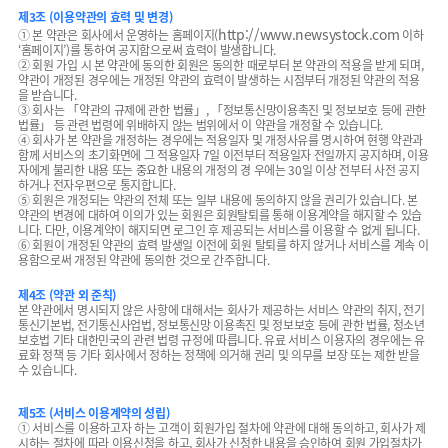
제3조 (이용약관의 효력 및 변경)
http://www.newsystock.com
① 본 약관은 회사에서 운영하는 홈페이지(
이하
‘홈페이지’)를 통하여 공지함으로써 효력이 발생합니다.
② 회원 가입 시 본 약관에 동의한 회원은 동의한 때로부터 본 약관의 적용을 받게 되며,
약관이 개정된 경우에는 개정된 약관의 효력이 발생하는 시점부터 개정된 약관의 적용
을 받습니다.
③ 회사는 「약관의 규제에 관한 법률」, 「정보통신망이용촉진 및 정보보호 등에 관한
법률」 등 관련 법령에 위배하지 않는 범위에서 이 약관을 개정할 수 있습니다.
④ 회사가 본 약관을 개정하는 경우에는 적용일자 및 개정사유를 명시하여 현행 약관과
함께 서비스의 초기화면에 그 적용일자 7일 이전부터 적용일자 전일까지 공지하며, 이용
자에게 불리한 내용 또는 중요한 내용의 개정의 경 우에는 30일 이상 전부터 사전 공지
하거나 전자우편으로 통지합니다.
⑤ 회원은 개정되는 약관의 전체 또는 일부 내용에 동의하지 않을 권리가 있습니다. 본
약관의 변경에 대하여 이의가 있는 회원은 회원탈퇴를 통해 이용계약을 해지할 수 있습
니다. 다만, 이용계약이 해지되면 로그인 후 제공되는 서비스를 이용할 수 없게 됩니다.
⑥ 회원이 개정된 약관의 효력 발생일 이전에 회원 탈퇴를 하지 않거나 서비스를 계속 이
용함으로써 개정된 약관에 동의한 것으로 간주합니다.
제4조 (약관 외 준칙)
본 약관에서 명시되지 않은 사항에 대해서는 회사가 제공하는 서비스 약관의 취지, 전기
통신기본법, 전기통신사업법, 정보통신망 이용촉진 및 정보보호 등에 관한 법률, 청소년
보호법 기타 대한민국의 관련 법령 규정에 따릅니다. 유료 서비스 이용자의 경우에는 유
료화 정책 등 기타 회사에서 정하는 정책에 의거해 권리 및 의무를 보장 또는 제한 받을
수 있습니다.
제5조 (서비스 이용계약의 성립)
① 서비스를 이용하고자 하는 고객이 회원가입 절차에 약관에 대해 동의하고, 회사가 제
시하는 절차에 따라 이용신청을 하고, 회사가 신청한 내용을 승인하여 회원 가입절차가