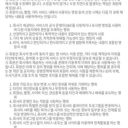
에서 이를 수정해야 합니다. 수정을 하지 않거나 수정 지연으로 발생되는 책임은 회원에
게 있습니다.
③ 회원이 ID, 별명, 기타 서비스 내에서 사용되는 명칭 등의 선정 시에는 다음 각 호에 해
당하는 내용을 사용하여서는 안됩니다.
1. 회사가 제공하는 서비스의 공식 운영자(GM)를 사칭하거나 유사한 명칭을 사용하
여 다른 이용자에게 혼란을 초래하는 행위
2. 선정적이고 음란하거나 폭력적인 내용이 포함되어 있는 명칭의 사용
3. 기타 제 3자의 상표권, 저작권에 위배될 가능성이 있는 명칭의 사용
4. 비어, 속어라고 판단되거나 반사회적이고 관계 법령에 저촉되는 내용이 포함된 명
칭의 사용
④ 회원은 회사의 명시적 동의가 없는 한 서비스 이용 권한, 기타 이용 계약상의 지위를
타인에게 매도, 증여할 수 없으며 서비스 상의 무형자산을 담보로 제공할 수 없습니다.
⑤ 회원은 회사에서 제공하는 서비스를 본래의 이용목적 이외의 용도로 사용해서는 안
됩니다. 회원은 아래 각 호의 행위를 하여서는 안되며, 이에 해당되는 행위를 할 경우에
는 본 약관 및 공지하는 운영정책에 따라 회원의 서비스 이용을 제한하거나 ID의 삭제,
수사기관의 고발 조치 등 적법한 조치를 포함한 제재를 가할 수 있습니다.
1. 회원 가입 또는 정보 변경 시 개인 정보를 허위로 기재하는 행위
2. 타인의 개인정보를 도용하거나 부정하게 사용하는 행위
3. 회원ID, 별명, 사이버 자산, 관심종목 등을 타인과 매매하거나 매매를 유도하는 행
위
4. 회사의 운영진 또는 직원을 사칭하는 행위
5. 회사로부터 특별한 권리를 받지 않고 회사의 클라이언트 프로그램을 변경하거나,
회사의 서버를 해킹 하거나 웹 사이트 또는 게시된 정보의 일부분 또는 전체를 임
의로 변경하거나, 회사의 서비스를 비정상적인 방법으로 사용하는 행위
6. 회사의 프로그램 상의 버그를 악용하는 행위
7. 회사의 사전 승낙 없이 서비스 내 또는 웹 사이트를 이용하여 판촉활동을 하는 행
위