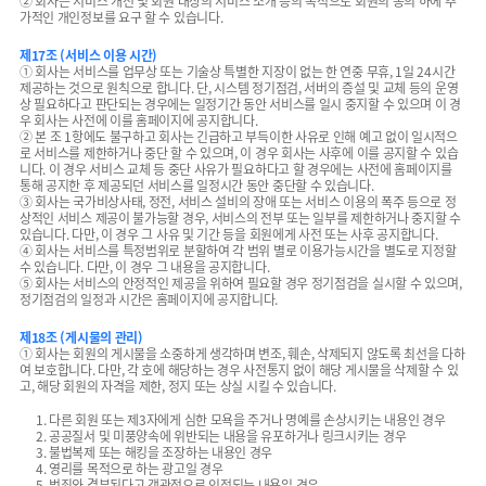
② 회사는 서비스 개선 및 회원 대상의 서비스 소개 등의 목적으로 회원의 동의 하에 추
가적인 개인정보를 요구 할 수 있습니다.
제17조 (서비스 이용 시간)
① 회사는 서비스를 업무상 또는 기술상 특별한 지장이 없는 한 연중 무휴, 1일 24시간
제공하는 것으로 원칙으로 합니다. 단, 시스템 정기점검, 서버의 증설 및 교체 등의 운영
상 필요하다고 판단되는 경우에는 일정기간 동안 서비스를 일시 중지할 수 있으며 이 경
우 회사는 사전에 이를 홈페이지에 공지합니다.
② 본 조 1항에도 불구하고 회사는 긴급하고 부득이한 사유로 인해 예고 없이 일시적으
로 서비스를 제한하거나 중단 할 수 있으며, 이 경우 회사는 사후에 이를 공지할 수 있습
니다. 이 경우 서비스 교체 등 중단 사유가 필요하다고 할 경우에는 사전에 홈페이지를
통해 공지한 후 제공되던 서비스를 일정시간 동안 중단할 수 있습니다.
③ 회사는 국가비상사태, 정전, 서비스 설비의 장애 또는 서비스 이용의 폭주 등으로 정
상적인 서비스 제공이 불가능할 경우, 서비스의 전부 또는 일부를 제한하거나 중지할 수
있습니다. 다만, 이 경우 그 사유 및 기간 등을 회원에게 사전 또는 사후 공지합니다.
④ 회사는 서비스를 특정범위로 분할하여 각 범위 별로 이용가능시간을 별도로 지정할
수 있습니다. 다만, 이 경우 그 내용을 공지합니다.
⑤ 회사는 서비스의 안정적인 제공을 위하여 필요할 경우 정기점검을 실시할 수 있으며,
정기점검의 일정과 시간은 홈페이지에 공지합니다.
제18조 (게시물의 관리)
① 회사는 회원의 게시물을 소중하게 생각하며 변조, 훼손, 삭제되지 않도록 최선을 다하
여 보호합니다. 다만, 각 호에 해당하는 경우 사전통지 없이 해당 게시물을 삭제할 수 있
고, 해당 회원의 자격을 제한, 정지 또는 상실 시킬 수 있습니다.
1. 다른 회원 또는 제3자에게 심한 모욕을 주거나 명예를 손상시키는 내용인 경우
2. 공공질서 및 미풍양속에 위반되는 내용을 유포하거나 링크시키는 경우
3. 불법복제 또는 해킹을 조장하는 내용인 경우
4. 영리를 목적으로 하는 광고일 경우
5. 범죄와 결부된다고 객관적으로 인정되는 내용일 경우