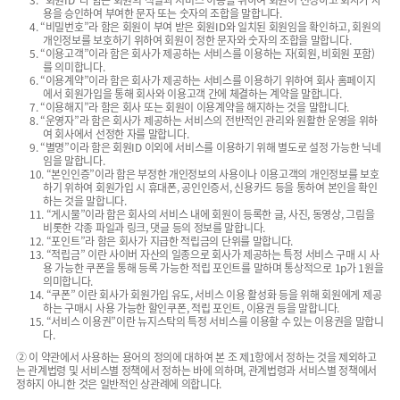
3. “회원ID”라 함은 회원의 식별과 서비스 이용을 위하여 회원이 선정하고 회사가 사
용을 승인하여 부여한 문자 또는 숫자의 조합을 말합니다.
4. “비밀번호”라 함은 회원이 부여 받은 회원ID와 일치된 회원임을 확인하고, 회원의
개인정보를 보호하기 위하여 회원이 정한 문자와 숫자의 조합을 말합니다.
5. “이용고객”이라 함은 회사가 제공하는 서비스를 이용하는 자(회원, 비회원 포함)
를 의미합니다.
6. “이용계약”이라 함은 회사가 제공하는 서비스를 이용하기 위하여 회사 홈페이지
에서 회원가입을 통해 회사와 이용고객 간에 체결하는 계약을 말합니다.
7. “이용해지”라 함은 회사 또는 회원이 이용계약을 해지하는 것을 말합니다.
8. “운영자”라 함은 회사가 제공하는 서비스의 전반적인 관리와 원활한 운영을 위하
여 회사에서 선정한 자를 말합니다.
9. “별명”이라 함은 회원ID 이외에 서비스를 이용하기 위해 별도로 설정 가능한 닉네
임을 말합니다.
10. “본인인증”이라 함은 부정한 개인정보의 사용이나 이용고객의 개인정보를 보호
하기 위하여 회원가입 시 휴대폰, 공인인증서, 신용카드 등을 통하여 본인을 확인
하는 것을 말합니다.
11. “게시물”이라 함은 회사의 서비스 내에 회원이 등록한 글, 사진, 동영상, 그림을
비롯한 각종 파일과 링크, 댓글 등의 정보를 말합니다.
12. “포인트”라 함은 회사가 지급한 적립금의 단위를 말합니다.
13. “적립금” 이란 사이버 자산의 일종으로 회사가 제공하는 특정 서비스 구매 시 사
용 가능한 쿠폰을 통해 등록 가능한 적립 포인트를 말하며 통상적으로 1p가 1원을
의미합니다.
14. “쿠폰” 이란 회사가 회원가입 유도, 서비스 이용 활성화 등을 위해 회원에게 제공
하는 구매시 사용 가능한 할인쿠폰, 적립 포인트, 이용권 등을 말합니다.
15. “서비스 이용권”이란 뉴지스탁의 특정 서비스를 이용할 수 있는 이용권을 말합니
다.
② 이 약관에서 사용하는 용어의 정의에 대하여 본 조 제1항에서 정하는 것을 제외하고
는 관계법령 및 서비스별 정책에서 정하는 바에 의하며, 관계법령과 서비스별 정책에서
정하지 아니한 것은 일반적인 상관례에 의합니다.