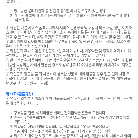
있습니다.
1. 정보통신 윤리위원회 등 관련 공공기관의 시정 요구가 있는 경우
2. 기타 관계 법령에 위배되는 행위를 한 경우 및 회사가 정한 이용제한 규정에 해당
하는 경우
③ 회원은 기본 서비스 홈페이지에서 서비스 운영정책 및 이용자 의무사항, 위반 시 제재
조치에 대하여 확인하실 수 있습니다. 회사 홈페이지를 통하여 해당 회원에게 사유를 확
인 할 수 있도록 하며, 해당 회원은 고객센터의 절차에 따라 이의 신청을 할 수 있습니다.
④ 미성년인 이용자의 법정대리인으로부터 요청이 있을 경우, 회사는 회원의 서비스 이
용에 제한을 가할 수 있습니다.
⑤ 회원탈퇴 후 재가입은 회원탈퇴 7일 후에 가능하나, 이용약관 및 정책에 의거하여 이
용제한을 받은 회원의 경우 회사가 임의로 재가입을 거부할 수 있습니다.
⑥ 할인 쿠폰을 사용하여 구매한 상품을 환불하는 경우 할인 쿠폰은 다시 반환됩니다. 본
기능을 악용하는 사례가 발견될 경우 이용약관 제12조(회원의 의무)에 의거하여 제재를
가할 수 있습니다.
⑦ 적립금과 현금을 둘 다 사용하여 결제한 상품에 대해 환불할 경우 현금 먼저 차감 후
환불이 진행됩니다. (예시: 현금 5만원 + 적립금 5만원 = 10만원 결제 상품에 대해 환불
할 경우 현금 5만원부터 차감)
제23조 (환불규정)
① 유료로 결제한 서비스에 대해 환불을 요청한 경우, 회사는 아래의 환급기준에 따라 이
용 대급을 환급합니다.
1. 구매상품 환불 시 위약금을 제외한 잔여금액을 환불해 드립니다.
2. 젠문가 강의(녹화방송 및 전자책)와 유료 알고리즘 무제한 상품의 경우 환불이 불
가합니다.
3. 위약금은 가입일부터 적용되며 총 계약금액의 10%가 부과됩니다.
*총 계약 금액 - (1일 이용대금 x 결제일로부터 경과한 일 수) – 위약금
4. 회사가 부득이한 사정으로 서비스를 종료하거나 특정 회원에 대해 서비스 제재(약