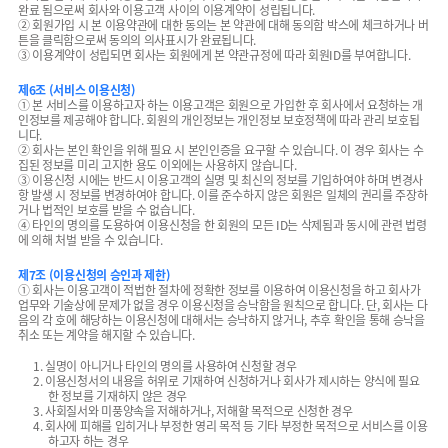
완료 됨으로써 회사와 이용고객 사이의 이용계약이 성립됩니다.
② 회원가입 시 본 이용약관에 대한 동의는 본 약관에 대해 동의함 박스에 체크하거나 버
튼을 클릭함으로써 동의의 의사표시가 완료됩니다.
③ 이용계약이 성립되면 회사는 회원에게 본 약관규정에 따라 회원ID를 부여합니다.
제6조 (서비스 이용신청)
① 본 서비스를 이용하고자 하는 이용고객은 회원으로 가입한 후 회사에서 요청하는 개
인정보를 제공해야 합니다. 회원의 개인정보는 개인정보 보호정책에 따라 관리 보호됩
니다.
② 회사는 본인 확인을 위해 필요 시 본인인증을 요구할 수 있습니다. 이 경우 회사는 수
집된 정보를 미리 고지한 용도 이외에는 사용하지 않습니다.
③ 이용신청 시에는 반드시 이용고객의 실명 및 최신의 정보를 기입하여야 하며 변경사
항 발생 시 정보를 변경하여야 합니다. 이를 준수하지 않은 회원은 일체의 권리를 주장하
거나 법적인 보호를 받을 수 없습니다.
④ 타인의 명의를 도용하여 이용신청을 한 회원의 모든 ID는 삭제됨과 동시에 관련 법령
에 의해 처벌 받을 수 있습니다.
제7조 (이용신청의 승인과 제한)
① 회사는 이용고객이 적법한 절차에 정확한 정보를 이용하여 이용신청을 하고 회사가
업무와 기술상에 문제가 없을 경우 이용신청을 승낙함을 원칙으로 합니다. 단, 회사는 다
음의 각 호에 해당하는 이용신청에 대해서는 승낙하지 않거나, 추후 확인을 통해 승낙을
취소 또는 계약을 해지할 수 있습니다.
1. 실명이 아니거나 타인의 명의를 사용하여 신청할 경우
2. 이용신청서의 내용을 허위로 기재하여 신청하거나 회사가 제시하는 양식에 필요
한 정보를 기재하지 않은 경우
3. 사회질서와 미풍양속을 저해하거나, 저해할 목적으로 신청한 경우
4. 회사에 피해를 입히거나 부정한 영리 목적 등 기타 부정한 목적으로 서비스를 이용
하고자 하는 경우