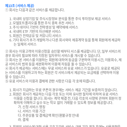
제13조 (서비스 제공)
① 회사는 다음과 같은 서비스를 제공합니다.
1. 국내외 상장기업 및 주식시장정보 분석을 통한 주식 투자정보 제공 서비스
2. 모델포트폴리오를 통한 주식 종목 추천 서비스
3. 주식 데이터 기반의 전략생성 및 예약매매 서비스
4. 국내외 ETF 기반의 자산배분 서비스
5. 회원간 전략공유 및 커뮤니티 서비스
6. 기타 회사가 추가 개발하거나 다른 회사와의 제휴계약 등을 통해 회원에게 제공하
는 일체의 서비스
② 회사는 이용고객의 이용신청을 승인할 때부터 서스를 제공합니다. 단, 일부 서비스의
경우 회사의 필요에 따라 지정된 일자부터 서비스를 개시할 수 있습니다.
③ 회사는 본 서비스를 이용하는 회원에 대하여 등급을 구분하여 이용시간, 이용회수, 제
공 서비스의 범위 등을 세분화하여 이용에 차등을 둘 수 있습니다.
④ 회사가 제공하는 서비스에는 무료 서비스와 유료 서비스가 있습니다. 유료로 제공되
는 서비스를 이용하고자 하는 회원은 각 서비스에서 제공되는 요금제를 선택하여 이용
할 수 있습니다.
⑤ 유료 서비스의 이용과 결제에 관한 사항은 다음 각 호에 따릅니다.
1. 회사가 지급하는 무료 쿠폰의 경우에는 서비스 제공 기간을 보증하지 않습니다.
2. 회원은 회사가 제공하는 다음 각호 또는 이와 유사한 절차에 의하여 유료 서비스
이용을 신청을 합니다. 회사는 계약 체결 전, 다음 각호의 사항에 관하여 회원이 정
확하게 이해하고 실수 또는 착오 없이 거래할 수 있도록 정보를 제공합니다.
가. 신청 서비스 명칭
나. 서비스 이용 기간
다. 주문상품 및 결제금액 확인(환불규정 안내)
라. 결제
3. 회원의 서비스에 대한 사용 유효기간은 서비스 구매 기간 경과 후에는 사용권한을