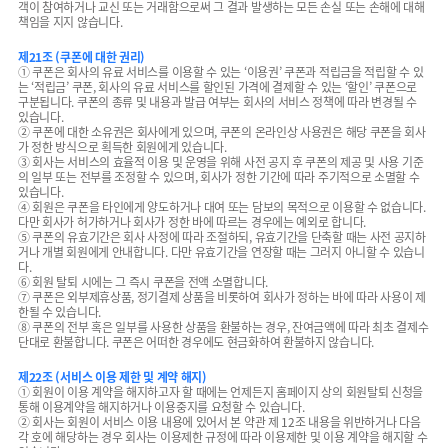
객이 참여하거나 교신 또는 거래함으로써 그 결과 발생하는 모든 손실 또는 손해에 대해
책임을 지지 않습니다.
제21조 (쿠폰에 대한 권리)
① 쿠폰은 회사의 유료 서비스를 이용할 수 있는 ‘이용권’ 쿠폰과 적립금을 적립할 수 있
는 ‘적립금’ 쿠폰, 회사의 유료 서비스를 할인된 가격에 결제할 수 있는 ‘할인’ 쿠폰으로
구분됩니다. 쿠폰의 종류 및 내용과 발급 여부는 회사의 서비스 정책에 따라 변경될 수
있습니다.
② 쿠폰에 대한 소유권은 회사에게 있으며, 쿠폰의 온라인상 사용권은 해당 쿠폰을 회사
가 정한 방식으로 획득한 회원에게 있습니다.
③ 회사는 서비스의 효율적 이용 및 운영을 위해 사전 공지 후 쿠폰의 제공 및 사용 기준
의 일부 또는 전부를 조정할 수 있으며, 회사가 정한 기간에 따라 주기적으로 소멸할 수
있습니다.
④ 회원은 쿠폰을 타인에게 양도하거나 대여 또는 담보의 목적으로 이용할 수 없습니다.
다만 회사가 허가하거나 회사가 정한 바에 따르는 경우에는 예외로 합니다.
⑤ 쿠폰의 유효기간은 회사 사정에 따라 조절하되, 유효기간을 단축할 때는 사전 공지하
거나 개별 회원에게 안내합니다. 다만 유효기간을 연장할 때는 그러지 아니할 수 있습니
다.
⑥ 회원 탈퇴 시에는 그 즉시 쿠폰을 전액 소멸합니다.
⑦ 쿠폰은 외부제휴상품, 정기결제 상품을 비롯하여 회사가 정하는 바에 따라 사용이 제
한될 수 있습니다.
⑧ 쿠폰의 전부 혹은 일부를 사용한 상품을 환불하는 경우, 잔여금액에 따라 최초 결제수
단대로 환불합니다. 쿠폰은 어떠한 경우에도 현금화하여 환불하지 않습니다.
제22조 (서비스 이용 제한 및 계약 해지)
① 회원이 이용 계약을 해지하고자 할 때에는 언제든지 홈페이지 상의 회원탈퇴 신청을
통해 이용계약을 해지하거나 이용중지를 요청할 수 있습니다.
② 회사는 회원이 서비스 이용 내용에 있어서 본 약관 제 12조 내용을 위반하거나 다음
각 호에 해당하는 경우 회사는 이용제한 규정에 따라 이용제한 및 이용 계약을 해지할 수