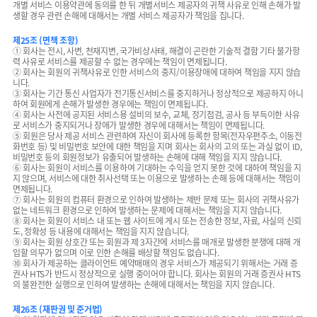
개별 서비스 이용약관에 동의를 한 뒤 개별서비스 제공자의 귀책 사유로 인해 손해가 발
생할 경우 관련 손해에 대해서는 개별 서비스 제공자가 책임을 집니다.
제25조 (면책 조항)
① 회사는 전시, 사변, 천재지변, 국가비상사태, 해결이 곤란한 기술적 결함 기타 불가항
력 사유로 서비스를 제공할 수 없는 경우에는 책임이 면제됩니다.
② 회사는 회원의 귀책사유로 인한 서비스의 중지/이용장애에 대하여 책임을 지지 않습
니다.
③ 회사는 기간 통신 사업자가 전기통신서비스를 중지하거나 정상적으로 제공하지 아니
하여 회원에게 손해가 발생한 경우에는 책임이 면제됩니다.
④ 회사는 사전에 공지된 서비스용 설비의 보수, 교체, 정기점검, 공사 등 부득이한 사유
로 서비스가 중지되거나 장애가 발생한 경우에 대해서는 책임이 면제됩니다.
⑤ 회원은 당사 제공 서비스 관련하여 자신이 회사에 등록한 항목(전자우편주소, 이동전
화번호 등) 및 비밀번호 보안에 대한 책임을 지며 회사는 회사의 고의 또는 과실 없이 ID,
비밀번호 등의 회원정보가 유출되어 발생하는 손해에 대해 책임을 지지 않습니다.
⑥ 회사는 회원이 서비스를 이용하여 기대하는 수익을 얻지 못한 것에 대하여 책임을 지
지 않으며, 서비스에 대한 취사선택 또는 이용으로 발생하는 손해 등에 대해서는 책임이
면제됩니다.
⑦ 회사는 회원의 컴퓨터 환경으로 인하여 발생하는 제반 문제 또는 회사의 귀책사유가
없는 네트워크 환경으로 인하여 발생하는 문제에 대해서는 책임을 지지 않습니다.
⑧ 회사는 회원이 서비스 내 또는 웹 사이트에 게시 또는 전송한 정보, 자료, 사실의 신뢰
도, 정확성 등 내용에 대해서는 책임을 지지 않습니다.
⑨ 회사는 회원 상호간 또는 회원과 제 3자간에 서비스를 매개로 발생한 분쟁에 대해 개
입할 의무가 없으며 이로 인한 손해를 배상할 책임도 없습니다.
⑩ 회사가 제공하는 클라이언트 예약매매의 경우 서비스가 제공되기 위해서는 거래 증
권사 HTS가 반드시 정상적으로 실행 중이어야 합니다. 회사는 회원의 거래 증권사 HTS
의 불완전한 실행으로 인하여 발생하는 손해에 대해서는 책임을 지지 않습니다.
제26조 (재판권 및 준거법)