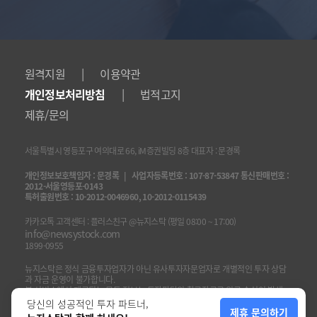
|
원격지원
이용약관
|
개인정보처리방침
법적고지
제휴/문의
서울특별시 영등포구 여의대로 66, iM증권빌딩 8층 대표자 : 문경록
개인정보보호책임자 : 문경록 | 사업자등록번호 : 107-87-53847 통신판매번호 :
2012-서울영등포-0143
특허출원번호 : 10-2012-0046960, 10-2012-0115439
카카오톡 고객센터 : 플러스친구 @뉴지스탁 (평일 08:00 ~ 17:00)
info@newsystock.com
1899-0955
뉴지스탁은 정식 금융투자업자가 아닌 유사투자자문업자로 개별적인 투자 상담
과 자금 운영이 불가합니다.
본 서비스에서 제공되는 모든 정보는 투자판단의 참고자료로 원금 손실이 발생
할 수 있으며, 그 손실은 투자자에게 귀속됩니다.
당신의 성공적인 투자 파트너,
제휴 문의하기