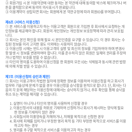
② 회원가입 시 본 이용약관에 대한 동의는 본 약관에 대해 동의함 박스에 체크하거나 버
튼을 클릭함으로써 동의의 의사표시가 완료됩니다.
③ 이용계약이 성립되면 회사는 회원에게 본 약관규정에 따라 회원ID를 부여합니다.
제6조 (서비스 이용신청)
① 본 서비스를 이용하고자 하는 이용고객은 회원으로 가입한 후 회사에서 요청하는 개
인정보를 제공해야 합니다. 회원의 개인정보는 개인정보 보호정책에 따라 관리 보호됩
니다.
② 회사는 본인 확인을 위해 필요 시 본인인증을 요구할 수 있습니다. 이 경우 회사는 수
집된 정보를 미리 고지한 용도 이외에는 사용하지 않습니다.
③ 이용신청 시에는 반드시 이용고객의 실명 및 최신의 정보를 기입하여야 하며 변경사
항 발생 시 정보를 변경하여야 합니다. 이를 준수하지 않은 회원은 일체의 권리를 주장하
거나 법적인 보호를 받을 수 없습니다.
④ 타인의 명의를 도용하여 이용신청을 한 회원의 모든 ID는 삭제됨과 동시에 관련 법령
에 의해 처벌 받을 수 있습니다.
제7조 (이용신청의 승인과 제한)
① 회사는 이용고객이 적법한 절차에 정확한 정보를 이용하여 이용신청을 하고 회사가
업무와 기술상에 문제가 없을 경우 이용신청을 승낙함을 원칙으로 합니다. 단, 회사는 다
음의 각 호에 해당하는 이용신청에 대해서는 승낙하지 않거나, 추후 확인을 통해 승낙을
취소 또는 계약을 해지할 수 있습니다.
1. 실명이 아니거나 타인의 명의를 사용하여 신청할 경우
2. 이용신청서의 내용을 허위로 기재하여 신청하거나 회사가 제시하는 양식에 필요
한 정보를 기재하지 않은 경우
3. 사회질서와 미풍양속을 저해하거나, 저해할 목적으로 신청한 경우
4. 회사에 피해를 입히거나 부정한 영리 목적 등 기타 부정한 목적으로 서비스를 이용
하고자 하는 경우
5. 영리를 추구할 목적으로 서비스를 이용하고자 하는 경우