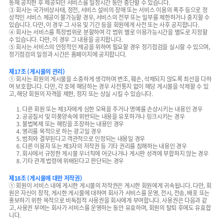
통해 공지한 후 제공되던 서비스를 일정시간 동안 중단할 수 있습니다.
③ 회사는 국가비상사태, 정전, 서비스 설비의 장애 또는 서비스 이용의 폭주 등으로 정
상적인 서비스 제공이 불가능할 경우, 서비스의 전부 또는 일부를 제한하거나 중지할 수
있습니다. 다만, 이 경우 그 사유 및 기간 등을 회원에게 사전 또는 사후 공지합니다.
④ 회사는 서비스를 특정범위로 분할하여 각 범위 별로 이용가능시간을 별도로 지정할
수 있습니다. 다만, 이 경우 그 내용을 공지합니다.
⑤ 회사는 서비스의 안정적인 제공을 위하여 필요할 경우 정기점검을 실시할 수 있으며,
정기점검의 일정과 시간은 홈페이지에 공지합니다.
제17조 (게시물의 관리)
① 회사는 회원의 게시물을 소중하게 생각하며 변조, 훼손, 삭제되지 않도록 최선을 다하
여 보호합니다. 다만, 각 호에 해당하는 경우 사전통지 없이 해당 게시물을 삭제할 수 있
고, 해당 회원의 자격을 제한, 정지 또는 상실 시킬 수 있습니다.
1. 다른 회원 또는 제3자에게 심한 모욕을 주거나 명예를 손상시키는 내용인 경우
2. 공공질서 및 미풍양속에 위반되는 내용을 유포하거나 링크시키는 경우
3. 불법복제 또는 해킹을 조장하는 내용인 경우
4. 영리를 목적으로 하는 광고일 경우
5. 범죄와 결부된다고 객관적으로 인정되는 내용일 경우
6. 다른 이용자 또는 제3자의 저작권 등 기타 권리를 침해하는 내용인 경우
7. 회사에서 규정한 게시물 우너칙에 어긋나거나 게시판 성격에 부합하지 않는 경우
8. 기타 관계 법령에 위배된다고 판단되는 경우
제18조 (게시물에 대한 저작권)
① 회원이 서비스 내에 게시한 게시물의 저작권은 게시한 회원에게 귀속됩니다. 다만, 회
원은 자신이 창작, 게시한 게시물에 대하여 회사가 서비스를 운영, 전시, 전송, 배포 또는
홍보하기 위한 목적으로 비독점적 사용권을 회사에게 부여합니다. 사용권은 다음과 같
고, 사용권 부여는 회사가 서비스를 운영하는 동안 유효하며, 회원의 탈퇴 후에도 유효합
니다.