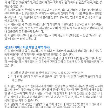
서 사용할 권한을 가지며, 이를 회사가 정한 목적과 방법 이외의 방법으로 매매, 양도, 증
여할 수 없습니다.
④ 회사는 서비스 운영상 무료로 제공되는 포인트, 적립금, 서비스 이용권 등 사이버 자
산의 전부 또는 일부를 회사가 운영하는 서비스의 정책에 따라 수시로 변경 또는 조절할
수 있습니다. 단, 회원에게 현저히 불리한 변경의 경우에는 변경 이전 혹은 이후에 회원
에게 고지합니다.
⑤ 회사는 회원의 부정한 이용을 방지하기 위하여 타인으로부터 양도받은 서비스 이용
권 등 사이버 자산 또는 무료로 제공받은 사이버 자산을 다시 회사의 다른 가상의 자산이
나 실물 화폐로 환불하지 않습니다.
⑥ 회원이 회사로부터 유료로 획득하는 사이버 자산의 이용에 관한 사항은 “유료화 정
책”에 정하는 바에 따릅니다.
제21조 (서비스 이용 제한 및 계약 해지)
① 회원이 이용 계약을 해지하고자 할 때에는 언제든지 홈페이지 상의 회원탈퇴 신청을
통해 이용계약을 해지하거나 이용중지를 요청할 수 있습니다.
② 회사는 회원이 서비스 이용 내용에 있어서 본 약관 제 12조 내용을 위반하거나 다음
각 호에 해당하는 경우 회사는 이용제한 규정에 따라 이용제한 및 이용 계약을 해지할 수
있습니다.
1. 정보통신 윤리위원회 등 관련 공공기관의 시정 요구가 있는 경우
2. 기타 관계 법령에 위배되는 행위를 한 경우 및 회사가 정한 이용제한 규정에 해당
하는 경우
③ 회원은 기본 서비스 홈페이지에서 서비스 운영정책 및 이용자 의무사항, 위반 시 제재
조치에 대하여 확인하실 수 있습니다. 회사 홈페이지를 통하여 해당 회원에게 사유를 확
인 할 수 있도록 하며, 해당 회원은 고객센터의 절차에 따라 이의 신청을 할 수 있습니다.
④ 미성년인 이용자의 법정대리인으로부터 요청이 있을 경우, 회사는 회원의 서비스 이
용에 제한을 가할 수 있습니다.
⑤ 회원탈퇴 후 재가입은 회원탈퇴 7일 후에 가능하나, 이용약관 및 정책에 의거하여 이
용제한을 받은 회원의 경우 회사가 임의로 재가입을 거부할 수 있습니다.