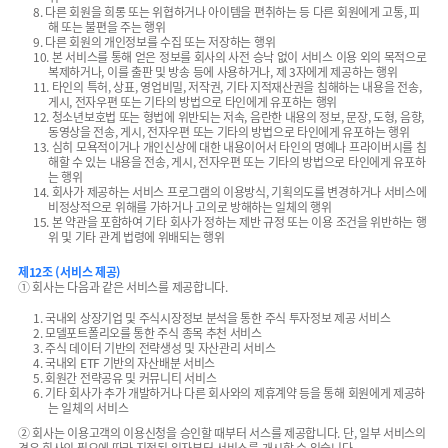
8. 다른 회원을 희롱 또는 위협하거나 아이템을 편취하는 등 다른 회원에게 고통, 피
해 또는 불편을 주는 행위
9. 다른 회원의 개인정보를 수집 또는 저장하는 행위
10. 본 서비스를 통해 얻은 정보를 회사의 사전 승낙 없이 서비스 이용 외의 목적으로
복제하거나, 이를 출판 및 방송 등에 사용하거나, 제 3자에게 제공하는 행위
11. 타인의 특허, 상표, 영업비밀, 저작권, 기타 지적재산권을 침해하는 내용을 전송,
게시, 전자우편 또는 기타의 방법으로 타인에게 유포하는 행위
12. 청소년보호법 또는 형법에 위반되는 저속, 음란한 내용의 정보, 문장, 도형, 음향,
동영상을 전송, 게시, 전자우편 또는 기타의 방법으로 타인에게 유포하는 행위
13. 심히 모욕적이거나 개인신상에 대한 내용이어서 타인의 명예나 프라이버시를 침
해할 수 있는 내용을 전송, 게시, 전자우편 또는 기타의 방법으로 타인에게 유포하
는 행위
14. 회사가 제공하는 서비스 프로그램의 이용방식, 기획의도를 변경하거나 서비스에
비정상적으로 위해를 가하거나 고의로 방해하는 일체의 행위
15. 본 약관을 포함하여 기타 회사가 정하는 제반 규정 또는 이용 조건을 위반하는 행
위 및 기타 관계 법령에 위배되는 행위
제12조 (서비스 제공)
① 회사는 다음과 같은 서비스를 제공합니다.
1. 국내외 상장기업 및 주식시장정보 분석을 통한 주식 투자정보 제공 서비스
2. 모델포트폴리오를 통한 주식 종목 추천 서비스
3. 주식 데이터 기반의 전략생성 및 자산관리 서비스
4. 국내외 ETF 기반의 자산배분 서비스
5. 회원간 전략공유 및 커뮤니티 서비스
6. 기타 회사가 추가 개발하거나 다른 회사와의 제휴계약 등을 통해 회원에게 제공하
는 일체의 서비스
② 회사는 이용고객의 이용신청을 승인할 때부터 서스를 제공합니다. 단, 일부 서비스의