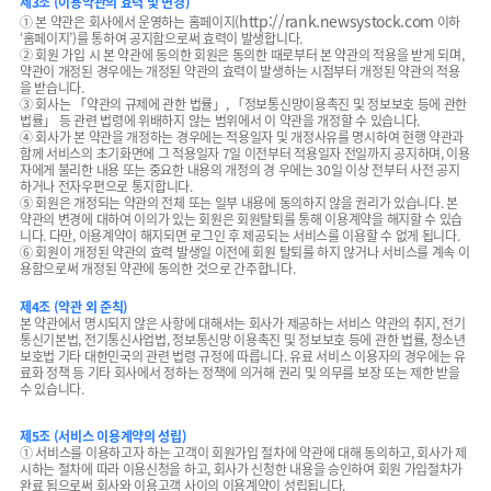
제3조 (이용약관의 효력 및 변경)
http://rank.newsystock.com
① 본 약관은 회사에서 운영하는 홈페이지(
이하
‘홈페이지’)를 통하여 공지함으로써 효력이 발생합니다.
② 회원 가입 시 본 약관에 동의한 회원은 동의한 때로부터 본 약관의 적용을 받게 되며,
약관이 개정된 경우에는 개정된 약관의 효력이 발생하는 시점부터 개정된 약관의 적용
을 받습니다.
③ 회사는 「약관의 규제에 관한 법률」, 「정보통신망이용촉진 및 정보보호 등에 관한
법률」 등 관련 법령에 위배하지 않는 범위에서 이 약관을 개정할 수 있습니다.
④ 회사가 본 약관을 개정하는 경우에는 적용일자 및 개정사유를 명시하여 현행 약관과
함께 서비스의 초기화면에 그 적용일자 7일 이전부터 적용일자 전일까지 공지하며, 이용
자에게 불리한 내용 또는 중요한 내용의 개정의 경 우에는 30일 이상 전부터 사전 공지
하거나 전자우편으로 통지합니다.
⑤ 회원은 개정되는 약관의 전체 또는 일부 내용에 동의하지 않을 권리가 있습니다. 본
약관의 변경에 대하여 이의가 있는 회원은 회원탈퇴를 통해 이용계약을 해지할 수 있습
니다. 다만, 이용계약이 해지되면 로그인 후 제공되는 서비스를 이용할 수 없게 됩니다.
⑥ 회원이 개정된 약관의 효력 발생일 이전에 회원 탈퇴를 하지 않거나 서비스를 계속 이
용함으로써 개정된 약관에 동의한 것으로 간주합니다.
제4조 (약관 외 준칙)
본 약관에서 명시되지 않은 사항에 대해서는 회사가 제공하는 서비스 약관의 취지, 전기
통신기본법, 전기통신사업법, 정보통신망 이용촉진 및 정보보호 등에 관한 법률, 청소년
보호법 기타 대한민국의 관련 법령 규정에 따릅니다. 유료 서비스 이용자의 경우에는 유
료화 정책 등 기타 회사에서 정하는 정책에 의거해 권리 및 의무를 보장 또는 제한 받을
수 있습니다.
제5조 (서비스 이용계약의 성립)
① 서비스를 이용하고자 하는 고객이 회원가입 절차에 약관에 대해 동의하고, 회사가 제
시하는 절차에 따라 이용신청을 하고, 회사가 신청한 내용을 승인하여 회원 가입절차가
완료 됨으로써 회사와 이용고객 사이의 이용계약이 성립됩니다.