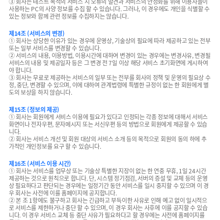
③ 회사는 테스트 목적의 서비스 시 오류의 발견과 서비스의 안정화를 위해 이용자들이
사용하는 PC의 사양 정보를 수집 할 수 있습니다. 그러나, 이 경우에도 개인을 식별할 수
있는 정보와 함께 관련 정보를 수집하지는 않습니다.
제14조 (서비스의 변경)
① 회사는 상당한 이유가 있는 경우에 운영상, 기술상의 필요에 따라 제공하고 있는 전부
또는 일부 서비스를 변경할 수 있습니다.
② 서비스의 내용, 이용방법, 이용시간에 대하여 변경이 있는 경우에는 변경사유, 변경될
서비스의 내용 및 제공일자 등은 그 변경 전 7일 이상 해당 서비스 초기화면에 게시하여
야 합니다.
③ 회사는 무료로 제공하는 서비스의 일부 또는 전부를 회사의 정책 및 운영의 필요상 수
정, 중단, 변경할 수 있으며, 이에 대하여 관계법령에 특별한 규정이 없는 한 회원에게 별
도의 보상을 하지 않습니다.
제15조 (정보의 제공)
① 회사는 회원에게 서비스 이용에 필요가 있다고 인정되는 각종 정보에 대해서 서비스
화면이나 전자우편, 문자메시지 또는 서신우편 등의 방법으로 회원에게 제공할 수 있습
니다.
② 회사는 서비스 개선 및 회원 대상의 서비스 소개 등의 목적으로 회원의 동의 하에 추
가적인 개인정보를 요구 할 수 있습니다.
제16조 (서비스 이용 시간)
① 회사는 서비스를 업무상 또는 기술상 특별한 지장이 없는 한 연중 무휴, 1일 24시간
제공하는 것으로 원칙으로 합니다. 단, 시스템 정기점검, 서버의 증설 및 교체 등의 운영
상 필요하다고 판단되는 경우에는 일정기간 동안 서비스를 일시 중지할 수 있으며 이 경
우 회사는 사전에 이를 홈페이지에 공지합니다.
② 본 조 1항에도 불구하고 회사는 긴급하고 부득이한 사유로 인해 예고 없이 일시적으
로 서비스를 제한하거나 중단 할 수 있으며, 이 경우 회사는 사후에 이를 공지할 수 있습
니다. 이 경우 서비스 교체 등 중단 사유가 필요하다고 할 경우에는 사전에 홈페이지를