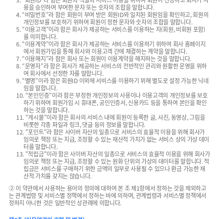
3. “회원ID”라 함은 회원의 식별과 서비스 이용을 위하여 회원이 선정하고 회사가 사
용을 승인하여 부여한 문자 또는 숫자의 조합을 말합니다.
4. “비밀번호”라 함은 회원이 부여 받은 회원ID와 일치된 회원임을 확인하고, 회원의
개인정보를 보호하기 위하여 회원이 정한 문자와 숫자의 조합을 말합니다.
5. “이용고객”이라 함은 회사가 제공하는 서비스를 이용하는 자(회원, 비회원 포함)
를 의미합니다.
6. “이용계약”이라 함은 회사가 제공하는 서비스를 이용하기 위하여 회사 홈페이지
에서 회원가입을 통해 회사와 이용고객 간에 체결하는 계약을 말합니다.
7. “이용해지”라 함은 회사 또는 회원이 이용계약을 해지하는 것을 말합니다.
8. “운영자”라 함은 회사가 제공하는 서비스의 전반적인 관리와 원활한 운영을 위하
여 회사에서 선정한 자를 말합니다.
9. “별명”이라 함은 회원ID 이외에 서비스를 이용하기 위해 별도로 설정 가능한 닉네
임을 말합니다.
10. “본인인증”이라 함은 부정한 개인정보의 사용이나 이용고객의 개인정보를 보호
하기 위하여 회원가입 시 휴대폰, 공인인증서, 신용카드 등을 통하여 본인을 확인
하는 것을 말합니다.
11. “게시물”이라 함은 회사의 서비스 내에 회원이 등록한 글, 사진, 동영상, 그림을
비롯한 각종 파일과 링크, 댓글 등의 정보를 말합니다.
12. "포인트"라 함은 사이버 자산의 일종으로 서비스의 효율적 이용을 위해 회사가
임의로 책정 또는 지급, 조정할 수 있는 재산적 가치가 없는 서비스 상의 가상 데이
터를 말합니다.
13. "적립금"이라 함은 사이버 자산의 일종으로 서비스의 효율적 이용을 위해 회사가
임의로 책정 또는 지급, 조정할 수 있는 원화 단위의 가상의 데이터를 말합니다. 적
립금은 서비스를 구매하기 위한 금액의 일부로 사용될 수 있으나 환금 가능한 재
산적 가치를 갖지는 않습니다.
② 이 약관에서 사용하는 용어의 정의에 대하여 본 조 제1항에서 정하는 것을 제외하고
는 관계법령 및 서비스별 정책에서 정하는 바에 의하며, 관계법령과 서비스별 정책에서
정하지 아니한 것은 일반적인 상관례에 의합니다.