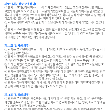
제9조 (개인정보 보호정책)
① 회사는 관계법령이 정하는 바에 따라 회원의 등록정보를 포함한 회원의 개인정보를
보호하기 위하여 노력을 합니다. 회원의 개인정보보호 및 사용에 대해서는 관계법령 및
회사가 정하는 개인정보보호 정책에 따릅니다. 단, 회사의 공식 사이트 이외의 링크된 사
이트에서는 회사의 개인정보보호 정책이 적용되지 않습니다.
② 회사는 회원의 귀책사유로 인해 노출된 정보에 대해서는 일체의 책임을 지지 않습니
다.
③ 회사는 본인 확인을 위해 필요 시 회원 또는 회원가입 신청자에게 그 사유를 고지하고
회원의 신분증 또는 이에 갈음하는 증서를 요구할 수 있습니다. 이 경우 회사는 이를 미
리 고지한 용도 이외에는 사용하지 않습니다
제10조 (회사의 의무)
① 회사는 본 약관이 정하는 바에 따라 최선을 다하여 회원에게 지속적, 안정적으로 서비
스를 제공해야 합니다.
② 회사는 안정적인 서비스를 위하여 회사의 귀책사유 없이 설비에 장애가 발생하거나
멸실된 경우에도 부득이한 사유가 없는 한 지체 없이 이를 수리 또는 복구합니다.
③ 회사는 회원이 안전하게 서비스를 이용할 수 있도록 회원의 개인정보보호를 위한 보
안 시스템을 구축하여, 개인정보보호 정책을 준수합니다.
④ 회사는 회원으로부터 제기되는 의견이나 불만이 정당하다고 객관적으로 인정될 경우
에는 적절한 절차를 거쳐 즉시 처리하여야 합니다. 다만, 즉시 처리가 곤란한 경우는 이
용자에게 그 사유와 처리 일정을 통보하여야 합니다.
⑤ 회사는 이용계약의 체결, 계약사항의 변경 및 해지 등 회원과의 계약관계 절차 및 내
용 등에 있어 회원에게 편의를 제공하도록 노력합니다.
제11조 (회원의 의무)
① 회원은 본 약관에서 규정하는 사항과 기타 회사가 정한 제반 규정, 회사가 공지하는
사항을 준수하여야 합니다. 또한 회원은 회사의 업무에 방해가 되는 행위, 회사의 명예를
손상 시키는 행위를 해서는 안됩니다.
② 회원의 주소, 연락처, 전자우편 주소 등 이용계약 사항이 변경된 경우에 홈페이지 상