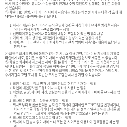
에서 이를 수정해야 합니다. 수정을 하지 않거나 수정 지연으로 발생되는 책임은 회원에
게 있습니다.
③ 회원이 ID, 별명, 기타 서비스 내에서 사용되는 명칭 등의 선정 시에는 다음 각 호에 해
당하는 내용을 사용하여서는 안됩니다.
1. 회사가 제공하는 서비스의 공식 운영자(GM)를 사칭하거나 유사한 명칭을 사용하
여 다른 이용자에게 혼란을 초래하는 행위
2. 선정적이고 음란하거나 폭력적인 내용이 포함되어 있는 명칭의 사용
3. 기타 제 3자의 상표권, 저작권에 위배될 가능성이 있는 명칭의 사용
4. 비어, 속어라고 판단되거나 반사회적이고 관계 법령에 저촉되는 내용이 포함된 명
칭의 사용
④ 회원은 회사의 명시적 동의가 없는 한 서비스 이용 권한, 기타 이용 계약상의 지위를
타인에게 매도, 증여할 수 없으며 서비스 상의 무형자산을 담보로 제공할 수 없습니다.
⑤ 회원은 회사에서 제공하는 서비스를 본래의 이용목적 이외의 용도로 사용해서는 안
됩니다. 회원은 아래 각 호의 행위를 하여서는 안되며, 이에 해당되는 행위를 할 경우에
는 본 약관 및 공지하는 운영정책에 따라 회원의 서비스 이용을 제한하거나 ID의 삭제,
수사기관의 고발 조치 등 적법한 조치를 포함한 제재를 가할 수 있습니다.
1. 회원 가입 또는 정보 변경 시 개인 정보를 허위로 기재하는 행위
2. 타인의 개인정보를 도용하거나 부정하게 사용하는 행위
3. 회원ID, 별명, 사이버 자산, 관심종목 등을 타인과 매매하거나 매매를 유도하는 행
위
4. 회사의 운영진 또는 직원을 사칭하는 행위
5. 회사로부터 특별한 권리를 받지 않고 회사의 클라이언트 프로그램을 변경하거나,
회사의 서버를 해킹 하거나 웹 사이트 또는 게시된 정보의 일부분 또는 전체를 임
의로 변경하거나, 회사의 서비스를 비정상적인 방법으로 사용하는 행위
6. 회사의 프로그램 상의 버그를 악용하는 행위
7. 회사의 사전 승낙 없이 서비스 내 또는 웹 사이트를 이용하여 판촉활동을 하는 행
위