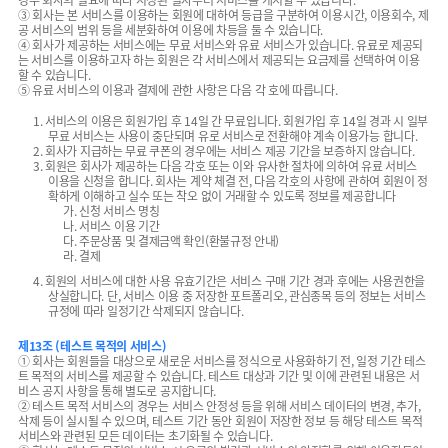
경우 회사의 필요에 따라 지정된 일자부터 서비스를 개시할 수 있습니다.
③ 회사는 본 서비스를 이용하는 회원에 대하여 등급을 구분하여 이용시간, 이용회수, 제
공 서비스의 범위 등을 세분화하여 이용에 차등을 둘 수 있습니다.
④ 회사가 제공하는 서비스에는 무료 서비스와 유료 서비스가 있습니다. 유료로 제공되
는 서비스를 이용하고자 하는 회원은 각 서비스에서 제공되는 요금제를 선택하여 이용
할 수 있습니다.
⑤ 유료 서비스의 이용과 결제에 관한 사항은 다음 각 호에 따릅니다.
1. 서비스의 이용은 회원가입 후 14일 간 무료입니다. 회원가입 후 14일 경과 시 일부
무료 서비스는 사용이 중단되며 유로 서비스로 전환해야 계속 이용가능 합니다.
2. 회사가 지급하는 무료 쿠폰의 경우에는 서비스 제공 기간을 보증하지 않습니다.
3. 회원은 회사가 제공하는 다음 각호 또는 이와 유사한 절차에 의하여 유료 서비스
이용을 신청을 합니다. 회사는 계약 체결 전, 다음 각호의 사항에 관하여 회원이 정
확하게 이해하고 실수 또는 착오 없이 거래할 수 있도록 정보를 제공합니다
가. 신청 서비스 명칭
나. 서비스 이용 기간
다. 주문상품 및 결제금액 확인(환불규정 안내)
라. 결제
4. 회원의 서비스에 대한 사용 유효기간은 서비스 구매 기간 경과 후에는 사용권한을
상실합니다. 단, 서비스 이용 중 저장한 포트폴리오, 관심종목 등의 정보는 서비스
규정에 따라 일정기간 삭제되지 않습니다.
제13조 (테스트 목적의 서비스)
① 회사는 회원들을 대상으로 새로운 서비스를 정식으로 사용화하기 전, 일정 기간 테스
트 목적의 서비스를 제공할 수 있습니다. 테스트 대상과 기간 및 이에 관련된 내용은 서
비스 공지 사항을 통해 별도로 공지합니다.
② 테스트 목적 서비스의 경우는 서비스 안정성 등을 위해 서비스 데이터의 변경, 추가,
삭제 등이 실시될 수 있으며, 테스트 기간 동안 회원이 저장한 정보 등 해당 테스트 목적
서비스와 관련된 모든 데이터는 초기화될 수 있습니다.