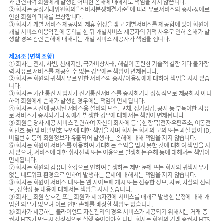
과 관련하여 회원에게 발생한 어떠한 손해에 대해서도 책임을 지지 않습니다.
② 회사는 공정거래위원회의 “소비자분쟁해결기준”에 따라 유료서비스의 중지•장애로
인한 회원의 피해를 보상합니다.
③ 회사가 개별 서비스 제공자와 제휴 협정을 맺고 개별서비스를 제공함에 있어 회원이
개별 서비스 이용약관에 동의를 한 뒤 개별서비스 제공자의 귀책 사유로 인해 손해가 발
생할 경우 관련 손해에 대해서는 개별 서비스 제공자가 책임을 집니다.
제24조 (면책 조항)
① 회사는 전시, 사변, 천재지변, 국가비상사태, 해결이 곤란한 기술적 결함 기타 불가항
력 사유로 서비스를 제공할 수 없는 경우에는 책임이 면제됩니다.
② 회사는 회원의 귀책사유로 인한 서비스의 중지/이용장애에 대하여 책임을 지지 않습
니다.
③ 회사는 기간 통신 사업자가 전기통신서비스를 중지하거나 정상적으로 제공하지 아니
하여 회원에게 손해가 발생한 경우에는 책임이 면제됩니다.
④ 회사는 사전에 공지된 서비스용 설비의 보수, 교체, 정기점검, 공사 등 부득이한 사유
로 서비스가 중지되거나 장애가 발생한 경우에 대해서는 책임이 면제됩니다.
⑤ 회원은 당사 제공 서비스 관련하여 자신이 회사에 등록한 항목(전자우편주소, 이동전
화번호 등) 및 비밀번호 보안에 대한 책임을 지며 회사는 회사의 고의 또는 과실 없이 ID,
비밀번호 등의 회원정보가 유출되어 발생하는 손해에 대해 책임을 지지 않습니다.
⑥ 회사는 회원이 서비스를 이용하여 기대하는 수익을 얻지 못한 것에 대하여 책임을 지
지 않으며, 서비스에 대한 취사선택 또는 이용으로 발생하는 손해 등에 대해서는 책임이
면제됩니다.
⑦ 회사는 회원의 컴퓨터 환경으로 인하여 발생하는 제반 문제 또는 회사의 귀책사유가
없는 네트워크 환경으로 인하여 발생하는 문제에 대해서는 책임을 지지 않습니다.
⑧ 회사는 회원이 서비스 내 또는 웹 사이트에 게시 또는 전송한 정보, 자료, 사실의 신뢰
도, 정확성 등 내용에 대해서는 책임을 지지 않습니다.
⑨ 회사는 회원 상호간 또는 회원과 제 3자간에 서비스를 매개로 발생한 분쟁에 대해 개
입할 의무가 없으며 이로 인한 손해를 배상할 책임도 없습니다.
⑩ 회사가 제공하는 클라이언트 자산관리의 경우 서비스가 제공되기 위해서는 거래 증
권사 HTS가 반드시 정상적으로 실행 중이어야 합니다. 회사는 회원의 거래 증권사 HTS