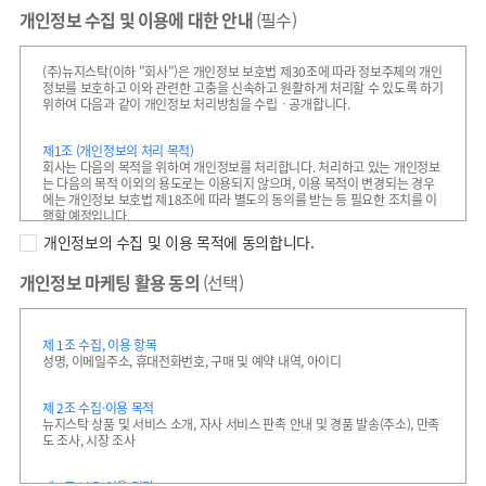
고 회원 가입을 한 자로서, 회사와 서비스 이용 계약을 체결하고 서비스
개인정보 수집 및 이용에 대한 안내
(필수)
이용 아이디와 비밀번호를 부여 받아 서비스를 이용하는 고객을 말합니
다.
3. “회원ID”라 함은 회원의 식별과 서비스 이용을 위하여 회원이 선정하고
(주)뉴지스탁(이하 "회사")은 개인정보 보호법 제30조에 따라 정보주체의 개인
회사가 사용을 승인하여 부여한 문자 또는 숫자의 조합을 말합니다.
정보를 보호하고 이와 관련한 고충을 신속하고 원활하게 처리할 수 있도록 하기
4. “비밀번호”라 함은 회원이 부여 받은 회원ID와 일치된 회원임을 확인하
위하여 다음과 같이 개인정보 처리방침을 수립ㆍ공개합니다.
고, 회원의 개인정보를 보호하기 위하여 회원이 정한 문자와 숫자의 조합
을 말합니다.
5. “이용고객”이라 함은 회사가 제공하는 서비스를 이용하는 자(회원, 비회
제1조 (개인정보의 처리 목적)
원 포함)를 의미합니다.
회사는 다음의 목적을 위하여 개인정보를 처리합니다. 처리하고 있는 개인정보
6. “이용계약”이라 함은 회사가 제공하는 서비스를 이용하기 위하여 회사
는 다음의 목적 이외의 용도로는 이용되지 않으며, 이용 목적이 변경되는 경우
홈페이지에서 회원가입을 통해 회사와 이용고객 간에 체결하는 계약을
에는 개인정보 보호법 제18조에 따라 별도의 동의를 받는 등 필요한 조치를 이
말합니다.
행할 예정입니다.
7. “이용해지”라 함은 회사 또는 회원이 이용계약을 해지하는 것을 말합니
개인정보의 수집 및 이용 목적에 동의합니다.
다.
1. 회원 가입 및 관리
8. “운영자”라 함은 회사가 제공하는 서비스의 전반적인 관리와 원활한 운
￮ 고객 가입의사 확인, 회원제 서비스 제공에 따른 본인 식별ㆍ인증,
영을 위하여 회사에서 선정한 자를 말합니다.
개인정보 마케팅 활용 동의
(선택)
외부 인증 서비스(예: Google, Kakao, Apple, Naver 등)를 통한
9. “별명”이라 함은 회원ID 이외에 서비스를 이용하기 위해 별도로 설정 가
간편 로그인 및 계정 연동, 회원자격 유지ㆍ관리, 서비스 부정이용
능한 닉네임을 말합니다.
방지, 각종 고지ㆍ통지, 고충처리 등
10. “본인인증”이라 함은 부정한 개인정보의 사용이나 이용고객의 개인정
보를 보호하기 위하여 회원가입 시 휴대폰, 공인인증서, 신용카드 등을 통
2. 재화 또는 서비스 제공
제 1조 수집, 이용 항목
하여 본인을 확인하는 것을 말합니다.
￮ 서비스 공급, AI 기반 투자 전략 생성 및 제공, 계약서ㆍ청구서 발송,
성명, 이메일주소, 휴대전화번호, 구매 및 예약 내역, 아이디
11. “게시물”이라 함은 회사의 서비스 내에 회원이 등록한 글, 사진, 동영상,
콘텐츠 제공, 맞춤서비스 제공, 본인인증, 요금결제ㆍ정산
그림을 비롯한 각종 파일과 링크, 댓글 등의 정보를 말합니다.
3. 신규 서비스 개발 및 마케팅ㆍ광고에의 활용
12. “포인트”라 함은 회사가 지급한 적립금의 단위를 말합니다.
제 2조 수집·이용 목적
￮ 신규 서비스 개발 및 맞춤 서비스 제공, 인공지능(AI) 모델 학습 및
13. “적립금” 이란 사이버 자산의 일종으로 회사가 제공하는 특정 서비스 구
뉴지스탁 상품 및 서비스 소개, 자사 서비스 판촉 안내 및 경품 발송(주소), 만족
서비스 성능 개선, 이벤트 및 광고성 정보 제공 및 참여기회 제공,
매 시 사용 가능한 쿠폰을 통해 등록 가능한 적립 포인트를 말하며 통상적
도 조사, 시장 조사
접속빈도 파악 또는 회원의 서비스 이용에 대한 통계
으로 1p가 1원을 의미합니다.
14. “쿠폰” 이란 회사가 회원가입 유도, 서비스 이용 활성화 등을 위해 회원